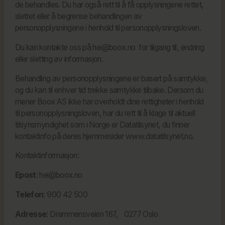
de behandles. Du har også rett til å få opplysningene rettet,
slettet eller å begrense behandlingen av
personopplysningene i henhold til personopplysningsloven.
Du kan kontakte oss på hei@boox.no for tilgang til, endring
eller sletting av informasjon.
Behandling av personopplysningene er basert på samtykke,
og du kan til enhver tid trekke samtykke tilbake. Dersom du
mener Boox AS ikke har overholdt dine rettigheter i henhold
til personopplysningsloven, har du rett til å klage til aktuell
tilsynsmyndighet som i Norge er Datatilsynet, du finner
kontaktinfo på deres hjemmesider
www.datatilsynet.no
.
Kontaktinformasjon:
Epost
: hei@boox.no
Telefon
: 900 42 500
Adresse
: Drammensveien 167, 0277 Oslo