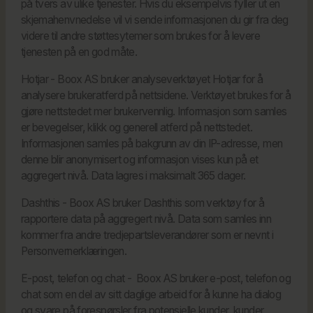
på tvers av ulike tjenester. Hvis du eksempelvis fyller ut en
skjemahenvnedelse vil vi sende informasjonen du gir fra deg
videre til andre støttesytemer som brukes for å levere
tjenesten på en god måte.
Hotjar - Boox AS bruker analyseverktøyet Hotjar for å
analysere brukeratferd på nettsidene. Verktøyet brukes for å
gjøre nettstedet mer brukervennlig. Informasjon som samles
er bevegelser, klikk og generell atferd på nettstedet.
Informasjonen samles på bakgrunn av din IP-adresse, men
denne blir anonymisert og informasjon vises kun på et
aggregert nivå. Data lagres i maksimalt 365 dager.
Dashthis - Boox AS bruker Dashthis som verktøy for å
rapportere data på aggregert nivå. Data som samles inn
kommer fra andre tredjepartsleverandører som er nevnt i
Personvernerklæringen.
E-post, telefon og chat - Boox AS bruker e-post, telefon og
chat som en del av sitt daglige arbeid for å kunne ha dialog
og svare på forespørsler fra potensielle kunder, kunder,