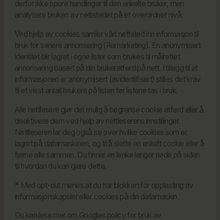
derfor ikke spore handlinger til den enkelte bruker, men
analysere bruken av nettstedet på et overordnet nivå.
Ved hjelp av cookies samler vårt nettsted inn informasjon til
bruk for senere annonsering (Remarketing). En anonymisert
identitet blir lagret i egne lister som brukes til målrettet
annonsering basert på din brukeratferd på nett. I tillegg til at
informasjonen er anonymisert (avidentifisert) stilles det krav
til et visst antall brukere på listen før listene tas i bruk.
Alle nettlesere gjør det mulig å begrense cookie atferd eller å
deaktivere dem ved hjelp av nettleserens innstillinger.
Nettleseren lar deg også se over hvilke cookies som er
lagret på datamaskinen, og til å slette en enkelt cookie eller å
fjerne alle sammen. Du finner en lenke lenger nede på siden
til hvordan du kan gjøre dette.
* Med opt-out menes at du har blokkert for opplasting av
informasjonskapsler eller cookies på din datamaskin.
Du kan lese mer om Googles policy for bruk av