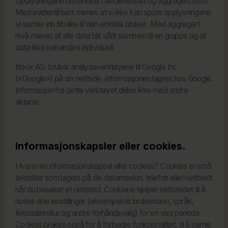
Opplysningene behandles i avidentifisert og aggregert form.
Med avidentifisert menes at vi ikke kan spore opplysningene
vi samler inn tilbake til den enkelte bruker. Med aggregert
nivå menes at alle data blir slått sammen til en gruppe og at
data ikke behandles individuelt.
Boox AS bruker analyseverktøyene til Google Inc
(«Google») på sin nettside, informasjonen lagres hos Google.
Informasjon fra dette verktøyet deles ikke med andre
aktører.
Informasjonskapsler eller cookies.
Hva er en informasjonskapsel eller cookies? Cookies er små
tekstfiler som lagres på din datamaskin, telefon eller nettbrett
når du besøker et nettsted. Cookiene hjelper nettstedet til å
huske dine innstillinger (eksempelvis brukernavn, språk,
tekststørrelse og andre forhåndsvalg) for en viss periode.
Cookies brukes også for å forbedre funksjonalitet, til å samle